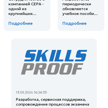
в качестве
органов и
компанией CEPA -
периодически
социальных
международных
одной из
обновляется
партнеров.
организаций.
крупнейших
учебное пособие
компаний в
для подготовки к
Подробнее
Подробнее
области
экзамену
обеспечения
«Правила
безопасности
дорожного
дорожного
движения» и
движения,
повышения
которая
квалификации
представлена в
водителей,
114 странах мира.
специалистов.
13.05.2024 16:26:33
Разработка, сервисная поддержка,
сопровождение процессов экзамена