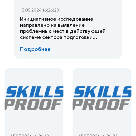
13.05.2024 16:26:20
Инициативное исследование
направлено на выявление
проблемных мест в действующей
системе сектора подготовки
водителей, применение лучших
Подробнее
практик международного опыта,
улучшение деятельности персонала
специализированных учебных
центров и разработку новой
концепции механизма подготовки
водителей в РК.