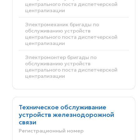
центрального поста диспетчерской
централизации
Электромеханик бригады по
обслуживанию устройств
центрального поста диспетчерской
централизации
Электромонтер бригады по
обслуживанию устройств
центрального поста диспетчерской
централизации
Техническое обслуживание
устройств железнодорожной
связи
Регистрационный номер