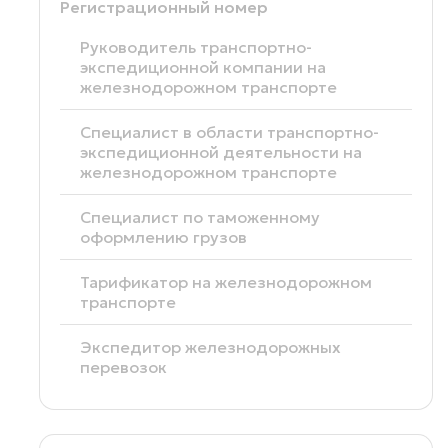
Регистрационный номер
Руководитель транспортно-
экспедиционной компании на
железнодорожном транспорте
Специалист в области транспортно-
экспедиционной деятельности на
железнодорожном транспорте
Специалист по таможенному
оформлению грузов
Тарификатор на железнодорожном
транспорте
Экспедитор железнодорожных
перевозок