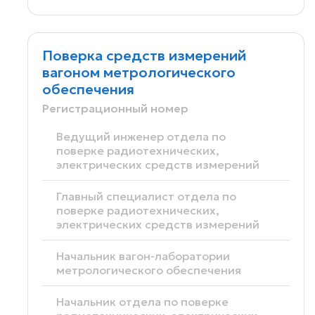
Поверка средств измерений
вагоном метрологического
обеспечения
Регистрационный номер
Ведущий инженер отдела по
поверке радиотехнических,
электрических средств измерений
Главный специалист отдела по
поверке радиотехнических,
электрических средств измерений
Начальник вагон-лаборатории
метрологического обеспечения
Начальник отдела по поверке