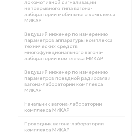
локомотивной сигнализации
непрерывного типа вагона-
лаборатории мобильного комплекса
МИКАР
Ведущий инженер по измерению
параметров аппаратуры комплекса
технических средств
многофункционального вагона-
лаборатории комплекса МИКАР
Ведущий инженер по измерению
параметров поездной радиосвязи
вагона-лаборатории комплекса
МИКАР
Начальник вагона-лаборатории
комплекса МИКАР
Проводник вагона-лаборатории
комплекса МИКАР