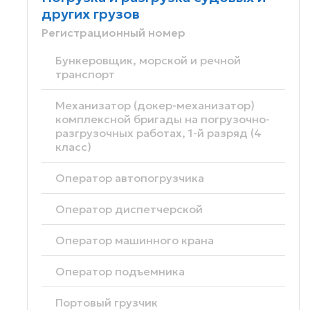
других грузов
Регистрационный номер
Бункеровщик, морской и речной
транспорт
Механизатор (докер-механизатор)
комплексной бригады на погрузочно-
разгрузочных работах, 1-й разряд (4
класс)
Оператор автопогрузчика
Оператор диспетчерской
Оператор машинного крана
Оператор подъемника
Портовый грузчик