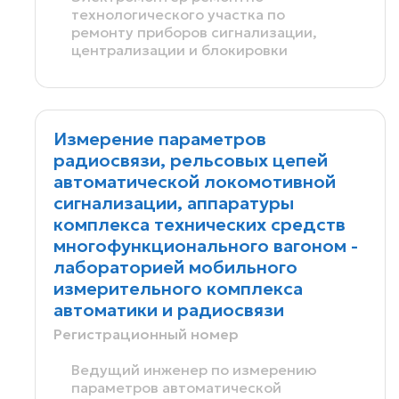
технологического участка по
ремонту приборов сигнализации,
централизации и блокировки
Измерение параметров
радиосвязи, рельсовых цепей
автоматической локомотивной
сигнализации, аппаратуры
комплекса технических средств
многофункционального вагоном -
лабораторией мобильного
измерительного комплекса
автоматики и радиосвязи
Регистрационный номер
Ведущий инженер по измерению
параметров автоматической