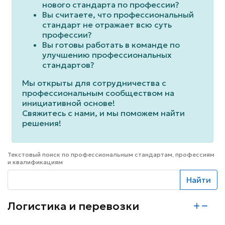
нового стандарта по профессии?
Вы считаете, что профессиональный
стандарт не отражает всю суть
профессии?
Вы готовы работать в команде по
улучшению профессиональных
стандартов?
Мы открыты для сотрудничества с
профессиональным сообществом на
инициативной основе!
Свяжитесь с нами, и мы поможем найти
решения!
Текстовый поиск по профессиональным стандартам, профессиям
и квалификациям
Найти
Логистика и перевозки