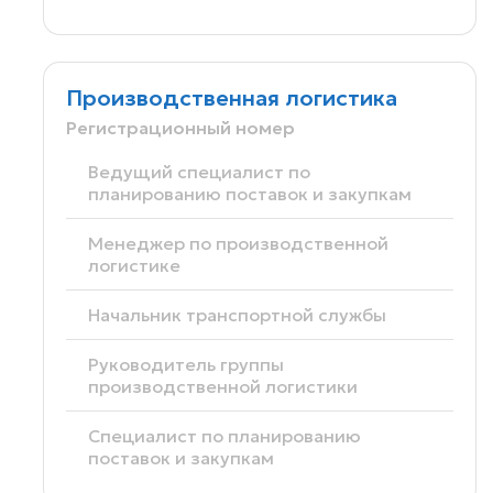
Производственная логистика
Регистрационный номер
Ведущий специалист по
планированию поставок и закупкам
Менеджер по производственной
логистике
Начальник транспортной службы
Руководитель группы
производственной логистики
Специалист по планированию
поставок и закупкам