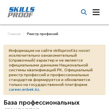
Главная
Реестр профессий
Информация на сайте skillsproof.kz носит
исключительно ознакомительный
(справочный) характер и не является
официальными данными Национальной
системы квалификаций РК. Официальный
реестр профессий и профессиональных
стандартов формируется и обновляется
только на государственной платформе
career.enbek.kz.
База профессиональных