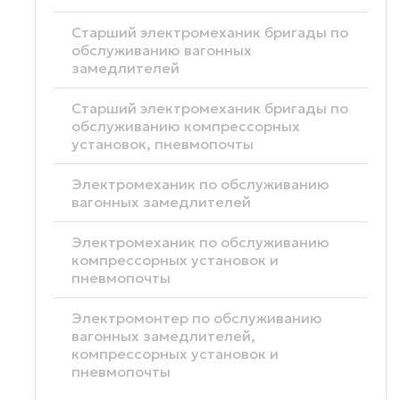
Старший электромеханик бригады по
обслуживанию вагонных
замедлителей
Старший электромеханик бригады по
обслуживанию компрессорных
установок, пневмопочты
Электромеханик по обслуживанию
вагонных замедлителей
Электромеханик по обслуживанию
компрессорных установок и
пневмопочты
Электромонтер по обслуживанию
вагонных замедлителей,
компрессорных установок и
пневмопочты