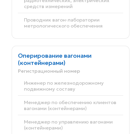
радиотехнических, электрических
средств измерений
Проводник вагон-лаборатории
метрологического обеспечения
Оперирование вагонами
(контейнерами)
Регистрационный номер
Инженер по железнодорожному
подвижному составу
Менеджер по обеспечению клиентов
вагонами (контейнерами)
Менеджер по управлению вагонами
(контейнерами)