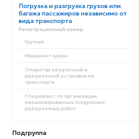
Погрузка и разгрузка грузов или
багажа пассажиров независимо от
вида транспорта
Регистрационный номер
Грузчик
Машинист крана
Оператор загрузочной и
разгрузочной установки на
транспорте
Специалист по организации
механизированных погрузочно-
разгрузочных работ
Подгруппа