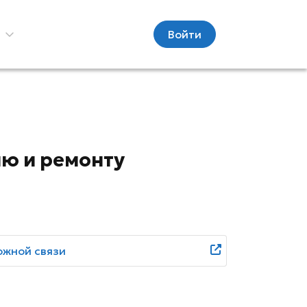
С
Войти
ю и ремонту
ожной связи