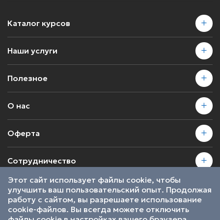
Каталог курсов
Наши услуги
Полезное
О нас
Оферта
Сотрудничество
Этот сайт использует файлы cookie, чтобы
улучшить ваш пользовательский опыт. Продолжая
2026 © SkillsProof | Все права защищены
работу с сайтом, вы разрешаете использование
Пользовательское соглашение
cookie-файлов. Вы всегда можете отключить
Являемся участниками
файлы cookie в настройках вашего браузера.