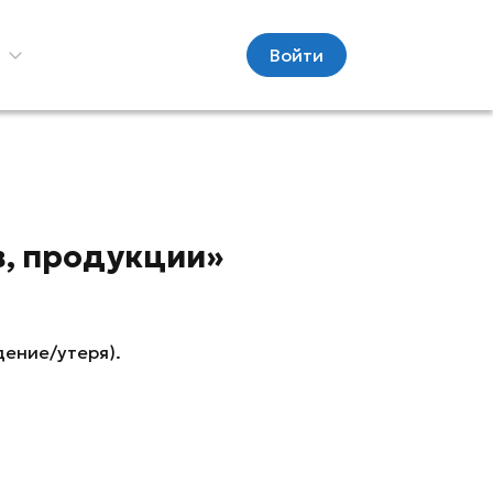
С
Войти
в, продукции»
дение/утеря).