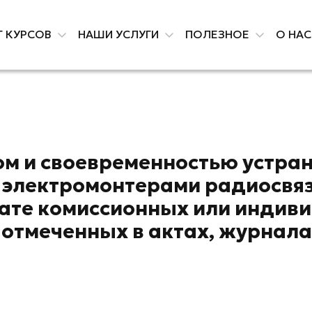
Г КУРСОВ
НАШИ УСЛУГИ
ПОЛЕЗНОЕ
О НА
ом и своевременностью устра
 электромонтерами радиосвяз
тате комиссионных или индив
и отмеченных в актах, журнала