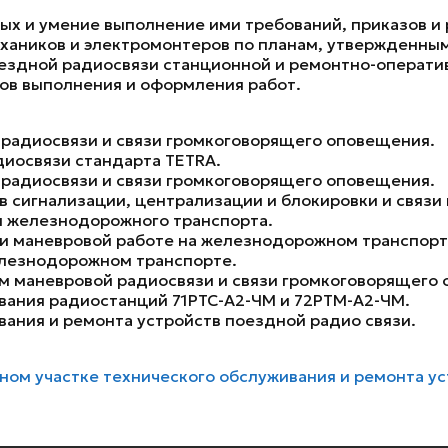
ых и умение выполнение ими требований, приказов и
хаников и электромонтеров по планам, утвержденным
оездной радиосвязи станционной и ремонтно-операт
ков выполнения и оформления работ.
 радиосвязи и связи громкоговорящего оповещения.
диосвязи стандарта TETRA.
 радиосвязи и связи громкоговорящего оповещения.
в сигнализации, централизации и блокировки и связи 
и железнодорожного транспорта.
и маневровой работе на железнодорожном транспорт
елезнодорожном транспорте.
ем маневровой радиосвязи и связи громкоговорящего
вания радиостанций 71РТС-А2-ЧМ и 72РТМ-А2-ЧМ.
ания и ремонта устройств поездной радио связи.
ом участке технического обслуживания и ремонта у