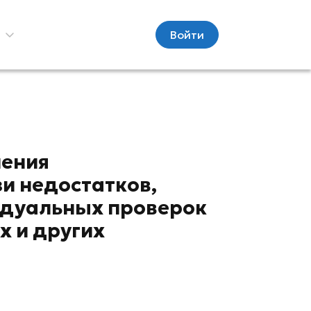
С
Войти
нения
и недостатков,
идуальных проверок
х и других