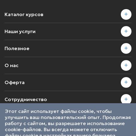
Каталог курсов
Наши услуги
Полезное
О нас
Оферта
Сотрудничество
Этот сайт использует файлы cookie, чтобы
улучшить ваш пользовательский опыт. Продолжая
2026 © SkillsProof | Все права защищены
работу с сайтом, вы разрешаете использование
Пользовательское соглашение
cookie-файлов. Вы всегда можете отключить
Являемся участниками
файлы cookie в настройках вашего браузера.