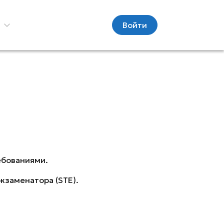
С
Войти
ебованиями.
экзаменатора (STE).