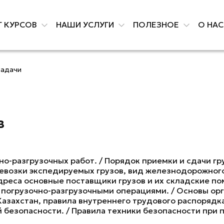
Г КУРСОВ
НАШИ УСЛУГИ
ПОЛЕЗНОЕ
О НА
Задачи
в
о-разгрузочных работ. / Порядок приемки и сдачи гру
евозки экспедируемых грузов, вид железнодорожного
адреса основные поставщики грузов и их складские п
 погрузочно-разгрузочными операциями. / Основы ор
Казахстан, правила внутреннего трудового распорядка
й безопасности. / Правила техники безопасности при